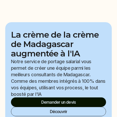
Select Language
Maasil Inc.
French
Pourquoi Nous
La crème de la crème 
Cas client
Métiers
de Madagascar 
Tarifs
augmentée à l'IA
Blog
FAQ
Notre service de portage salarial vous 
Contact
permet de créer une équipe parmi les 
meilleurs consultants de Madagascar. 
Comme des membres intégrés à 100% dans 
vos équipes, utilisant vos process, le tout 
boosté par l'IA
Demander un devis
Découvrir