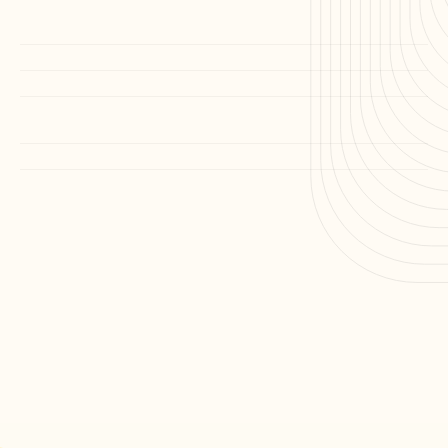
?
Quels sont les process à respecter / Outils à utiliser 
?
Y a-t-il un décalage horaire ?
Quelles sont les horaires de travails ?
Je souhaite un consultant ponctuellement, Est-ce 
possible ?"
Et si mon consultant démissionne ?
Les consultants maîtrisent-ils parfaitement le 
français et anglais, ainsi que la culture d'entreprise 
occidental ?
Puis-je faire passer un entretien au consultant 
avant de valider la collaboration ?
Comment assurez-vous la sécurité de nos données 
et la conformité RGPD ?
Comment gérez-vous les infrastructures 
matérielles (coupures internet ou d'électricité) ?
Y a-t-il des frais cachés ou des coûts de 
recrutement au démarrage ?